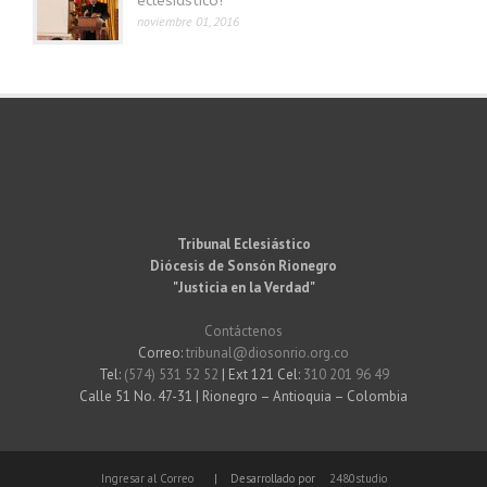
eclesiástico?
noviembre 01, 2016
Tribunal Eclesiástico
Diócesis de Sonsón Rionegro
"Justicia en la Verdad"
Contáctenos
Correo:
tribunal@diosonrio.org.co
Tel:
(574) 531 52 52
| Ext 121 Cel:
310 201 96 49
Calle 51 No. 47-31 | Rionegro – Antioquia – Colombia
Ingresar al Correo
| Desarrollado por
2480studio